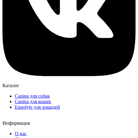
Каталог
Canina для собак
Canina для кошек
Equolyte для лошадей
Информация
О нас