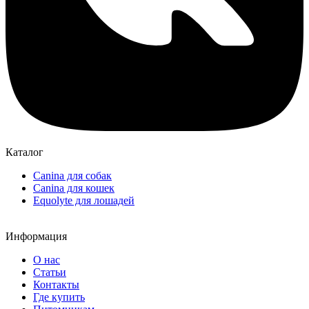
Каталог
Canina для собак
Canina для кошек
Equolyte для лошадей
Информация
О нас
Статьи
Контакты
Где купить