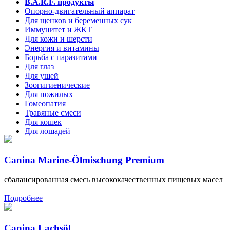
B.A.R.F. продукты
Опорно-двигательный аппарат
Для щенков и беременных сук
Иммунитет и ЖКТ
Для кожи и шерсти
Энергия и витамины
Борьба с паразитами
Для глаз
Для ушей
Зоогигиенические
Для пожилых
Гомеопатия
Травяные смеси
Для кошек
Для лошадей
Canina Marine-Ölmischung Premium
сбалансированная смесь высококачественных пищевых масел
Подробнее
Canina Lachsöl