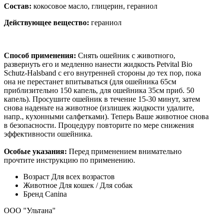
Состав:
кокосовое масло, глицерин, гераниол
Действующее вещество:
гераниол
Способ применения:
Снять ошейник с животного,
развернуть его и медленно нанести жидкость Petvital Bio
Schutz-Halsband с его внутренней стороны до тех пор, пока
она не перестанет впитываться (для ошейника 65см
приблизительно 150 капель, для ошейника 35см приб. 50
капель). Просушите ошейник в течение 15-30 минут, затем
снова наденьте на животное (излишек жидкости удалите,
напр., кухонными салфетками). Теперь Ваше животное снова
в безопасности. Процедуру повторите по мере снижения
эффективности ошейника.
Особые указания:
Перед применением внимательно
прочтите инструкцию по применению.
Возраст
Для всех возрастов
Животное
Для кошек / Для собак
Бренд
Canina
ООО "Ультана"