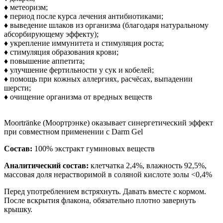
♦ метеоризм;
♦ период после курса лечения антибиотиками;
♦ выведение шлаков из организма (благодаря натуральному
абсорбирующему эффекту);
♦ укрепление иммунитета и стимуляция роста;
♦ стимуляция образования крови;
♦ повышение аппетита;
♦ улучшение фертильности у сук и кобелей;
♦ помощь при кожных аллергиях, расчёсах, выпадении
шерсти;
♦
очищение организма от вредных веществ
Moortränke (Моортрэнке) оказывает синергетический эффект
при совместном применении с Darm Gel
Состав:
100% экстракт гуминовых веществ
Аналитический состав:
клетчатка 2,4%, влажность 92,5%,
массовая доля нерастворимой в соляной кислоте золы <0,4%
Перед употреблением встряхнуть. Давать вместе с кормом.
После вскрытия флакона, обязательно плотно завернуть
крышку.